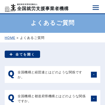
認定特定非営利活動法人
全国就労支援事業者機構
よくあるご質問
HOME
> よくあるご質問
全てを開く
全国機構と経団連とはどのような関係です
か。
全国機構は経済界の立場から就労支援を通じて安全で安心
な社会づくりに貢献しようとするものですので、設立に当
全国機構と都道府県機構とはどのような関係
たっては経団連とご相談し、趣旨のご理解を得るととも
ですか。
に、経済界からの役員の推薦や会費制度についてのご助言