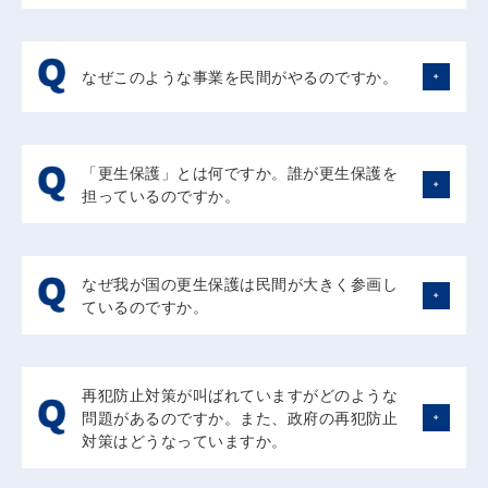
をいただき、会長に今井敬経団連名誉会長、副会長に奥田
組織的には、全国機構及び50の都道府県機構はそれぞれ
碩同名誉会長、理事に中村事務総長にご就任いただいて平
独立したNPO法人ですが、都道府県機構はすべて全国機
成21年1月にスタートしたものです。
構の三種会員として総会のメンバーであり、また、都道府
平成24年7月から奥田碩会長、御手洗冨士夫副会長の体制
なぜこのような事業を民間がやるのですか。
県機構の代表者のうち全国8ブロックから選出された方が
となり、平成28年７月から御手洗冨士夫会長、米倉弘昌
全国機構の理事に就任し、理事会メンバーとなっていま
副会長と経済界から会長と副会長に就任いただいておりま
犯罪や非行をした者の再犯防止とその改善更生は、国の責
す。
す。なお、副会長は二人制で木藤繁夫元日本更生保護協会
任で行われるべきものです。しかしながら、社会内で生活
また、資金面では、全国機構は会費収入を都道府県機構の
副理事長〈弁護士〉も就任しております。
「更生保護」とは何ですか。誰が更生保護を
させながら改善更生を図る仕組みである更生保護において
事業費に助成し、犯罪や非行をした人の雇用をしていただ
経団連加入の会社につきましては、経団連からのご推薦を
担っているのですか。
は、地域において一人ひとりの生活実態に寄り添って見守
いている協力雇用主（都道府県機構の三種会員）に対する
いただき、直接お伺いしてご説明申し上げるにようにして
り、指導し、支えていく必要があります。それを国の機関
雇用実績に応じた給与支払助成等に充当する仕組みとなっ
おります。
「更生保護」は、社会の中で罪を犯した人や非行のある少
である保護観察所の保護観察官がすべてカバーするのは困
ています。さらに、各都道府県機構がそれぞれの地域事情
年の立ち直りを助けるための活動です。「罪をつぐないた
難であり、実際にはボランティアである保護司や民間の法
を踏まえながらも全国で統一した目標をもって事業を進め
なぜ我が国の更生保護は民間が大きく参画し
い」あるいは「非行から卒業したい」という人たちが社会
人である更生保護施設が保護観察所と協働して実施してい
るために、全国機構がそれぞれの事業実績の報告を受ける
ているのですか。
の一員として更生するには、本人の強い意志や行政機関の
ます。
とともに、その取りまとめ結果をフィードバックし方向性
働き掛けのみならず、地域社会の理解と協力が不可欠で
とりわけ、社会の中で生活自立を図っていくためには就労
を示したり、適宜の助言や協議会の開催などを行ってお
更生保護は、地域社会の中で犯罪をした者や非行のある少
す。そこで、我が国では、保護司、更生保護施設を始めと
が何よりも大切であり、これも法務省と厚生労働省が連携
り、全国的なネットワークでの事業推進を図っています。
年の立ち直りを助けています。彼らに居場所と出番、すな
する更生保護ボランティアと呼ばれる人たちのほか、更生
して就労支援の施策を講じていますが、実際に雇用してい
一方、都道府県機構は、全国機構と同じく一種、二種会員
再犯防止対策が叫ばれていますがどのような
わち住む場所や働き場所がなければその更生はおぼつかな
保護への理解と協力の下、関係機関・団体との幅広い連携
ただくのは地域の民間企業（協力雇用主）であり、受入れ
の参加を得て、三種会員である協力雇用主の拡充に努め、
問題があるのですか。また、政府の再犯防止
いものになります。こうした居場所や出番の確保には、地
によって更生保護が推進されています。
にご理解をいただける協力雇用主を拡充するとともに、そ
保護観察所、刑務所、少年院、ハローワーク等の関係機関
対策はどうなっていますか。
域社会の理解と協力や民間篤志家との協働が欠かせませ
更生保護の担い手を紹介しますと、まず、法務省の地方支
の負担を支えていく仕組みが必要です。その仕組み作りを
はもとより、保護司や更生保護施設と連携するなど、地域
ん。かつての行いを責め、排除するばかりでなく、適切な
分部局である保護観察所に置かれた保護観察官（全国に約
国だけが行うのでは、限られた効果しか望めません。民間
に密着したネットワークを広げながら、一人ひとりの出所
一般刑法犯検挙人員中の再犯者の数は平成27年において