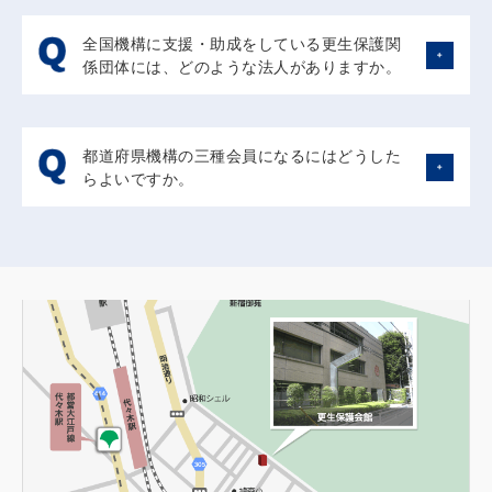
紹介としてリンクさせることができます。
全国機構に支援・助成をしている更生保護関
係団体には、どのような法人がありますか。
更生保護法人日本更生保護協会（全国の更生保護事業に対
する助成、従事者に対する研修等を実施。理事長・御手洗
都道府県機構の三種会員になるにはどうした
冨士夫）、更生保護事業振興財団（全国の更生保護施設を
らよいですか。
はじめ、更生保護事業に対する助成を実施）の2団体で
す。
全国機構のホームページには、会員情報があり、三種会員
(都道府県機構)をクリックしていただくと、全国50か所の
都道府県機構の所在地、電話番号等が掲載されていますの
で、各都道府県機構にお問い合わせください。