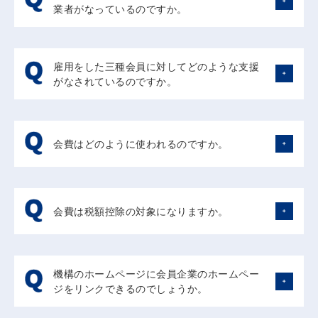
の推進に関する法律」においては、犯罪をした者等の就労
業者がなっているのですか。
ています。また、厚生労働省は、刑務所出所者等を試行的
労の大切さが示されています。
のあっせんや就労の定着等について国や地方公共団体が必
に雇用した事業者にトライアル雇用助成金制度を適用し、
多くは地域の中小零細の事業者の方々であり、地域の安
要な措置を講ずることを義務付けています。
月4万円×3ヶ月間の支給をしています。法務省は、刑務所
全・安心を志して貢献されている事業者に協力していただ
こうした目標を実現し施策の推進を図るためにも、ますま
出所者等を雇用した事業者に対し、その雇用によって損害
雇用をした三種会員に対してどのような支援
いています。その中には障害のある人なども含めて雇用機
す就労支援が大切なものとなってきます。
が生じた場合に見舞金（最大200万円）を支払う事業につ
がなされているのですか。
会を提供されている事業所も少なくありませんが、そのた
いて補助金を設けています。
めの仕事を切り出して創出したり、社員の理解、協力を得
また、協力雇用主には、平成27年度から、「就労・職場
都道府県機構から給与支払助成が行われていますが、その
るように努めたり、企業としての負担は少なくないと考え
定着者奨励金」が月額8万円、最長6か月間支給可能で、6
月額（月4万円のところから1万円のところまでありま
ます。
か月経過後3か月ごとに2回、最大12万円支給可能で、1年
す）、期間（最長6月のところから最短1月のところまで
業種としては、建設業が約半数、次いでサービス業、製造
会費はどのように使われるのですか。
間最大72万円支給可能です。
あります）等は都道府県機構によって異なります。
業運送業等です。雇用協力事業者になったきっかけとして
そのほか、法務省は平成23年度から、更生保護就労支援
全国機構は都道府県機構に給与支払助成に要する経費の助
は、保護司から頼まれた、犯罪者や非行少年の立ち直りに
事業を民間への委託事業として創設し、平成29年度にお
会費はすべて都道府県機構の事業費の助成に充てていま
成を行っており、平成28年度の全国機構の助成額は
貢献したかった、他の雇用協力事業者に誘われたなどが挙
いて20都道府県で実施されています。この事業は、刑務
す。その事業費は、雇用を行った事業者に対する給与支払
3,586万円です。
げられます。
所・少年院における面接、雇用先の開拓、就労調整、就労
助成を中心に、雇用された刑務所出所者等に対する作業着
会費は税額控除の対象になりますか。
また、給与支払助成以外にも、住込み就労の受入れ助成、
後のフォローなどをきめ細かく行うものです。
の支給、健康診断経費の支給や職場体験講習の交通費支給
刑務所面接経費助成、作業着支給助成、健康診断助成など
などに充てられています。すなわち、基本的には雇用した
も行っております。
会費は税額控除の対象にはなりません。ただし、一般的に
事業者と就労支援を受ける対象者に対して使われていま
は、他の会費と同様に必要経費として認められると考えら
す。
機構のホームページに会員企業のホームペー
れます。
ジをリンクできるのでしょうか。
ご希望があればホームページの会員名簿において会員企業