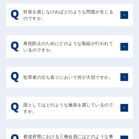
援助や指導があれば更生させられるという信念を持って、
1,200人）が、全国に約4万8千人いる民間篤志家である保
の活動として経済界を中心に幅広い参加を得ながら組織的
者等に応じた雇用を実現する具体的な取組を行っていま
11万4千人に上り、検挙人員全体に占める割合（再犯者
地域社会の一員として受け入れることは、彼らの立ち直り
護司と協働して保護観察を行うなどしています。その他に
に継続性を持って取り組んでこそ相乗的な大きな効果が得
す。
対策を講じなければどのような問題が生じる
率）は48％と平成9年から一貫して上昇しています。
を支えることになります。
全国に103ある更生保護施設（刑事施設から釈放された人
られると考えています。これまで保護司が地域において個
のですか。
これらの数字は、いったん犯罪を起こすとなかなか立ち直
更生保護の基本法ともいえる更生保護法では、国民に、罪
や保護観察を受けている人などのうち、頼るべき人がおら
人的な努力で協力雇用主を開拓してきたことに比べると、
ることができない者が多いことを示しています。このこと
を犯した者や非行のある少年の改善更生を助けるために、
ず住むところのない人に宿泊場所を提供し、生活指導等を
画期的な仕組みが経済界の社会貢献として設けられたこと
近年、身近に相談相手を持たず、孤立したまま犯罪を繰り
は国の刑事政策のコストを増大させますし、社会から落ち
国民に対しその地位と能力に応じた応分の寄与を求めてい
行う施設）、約17万人の更生保護女性会員（女性として
になります。
返す者が増えていますが、犯罪を繰り返して受刑生活を重
こぼれたり、はみだしてしまう人たちの増加をも意味しま
ます（第2条第3項）。犯罪や非行のない明るい社会作り
の立場から犯罪予防活動、更生支援活動等を行う人た
支援を受ける人たちにとっても、社会に自分たちを受け入
再犯防止のためにどのような取組が行われて
ねるほど、社会で生きることをあきらめ、刑務所に戻りた
す。また、これだけ再犯者が多いという事実は、彼らに焦
は、国や地方公共団体ばかりでなく、社会全体で、国民の
ち）、約5千人のBBS会員（青年として非行少年の兄や姉
れるこのような仕組みがあることは、孤立感や反社会性を
いるのですか。
いという気持ちから万引きや無銭飲食などの再犯をしてし
点を当てて早期に再犯防止を図ることにより犯罪を減らす
一人ひとりのチカラによって成し遂げることができるとい
の立場で相談に応じたり、健全育成活動を行う人たち）、
和らげて社会参加することへの動機付けになります。
まう者もいます。刑務所を居場所にする者を増やさず、自
効果的な対策を講じることの必要性をも示しています。
う精神が、更生保護にはあるのだと思います。
約1万9千人の協力雇用主等が更生保護に協力していま
刑務所や保護観察所において個々の犯罪傾向に応じた専門
暴自棄に陥ったり社会への敵意を募らせたりする前に、早
そのため政府は再犯防止対策を重要な課題に取り上げ、平
す。更生保護は、地域社会の中で立ち直りを助ける活動で
的な改善プログラムが導入、実施されているほか、受刑中
期に社会の一員として復帰する機会を用意することが社会
成24年7月20日には犯罪対策閣僚会議で「社会における居
すので、地域社会の「チカラ」が大きな意味を持っていま
からの就労先や帰住先の調整が行われています。平成27
の安全のためにも大切です。
犯罪者の立ち直りにおいて何が大切ですか。
場所と出番を作る」ことなどを重点施策とする「再犯防止
す。ですから、更生保護は官民が協働して更生に向けた取
年の仮釈放者は13,570人で、満期釈放が9,953人です。
市民の安全が脅かされるリスクや国の財政負担の増加など
に向けた総合対策」を策定し、出所後2年以内に再び刑務
組みをしています。
仮釈放と満期釈放の再入所率を比較しますと平成23年の
を減ずるためにも、社会の中に居場所を得る機会があるこ
所に入所する者等の割合を今後10年間で20％以上減少さ
これまでの犯罪白書や犯罪対策閣僚会議でも方策が示され
また、近年は、福祉、医療、教育、労働といった他機関と
出所者で５年以内に刑務所に戻った者の割合（累積再入
とを彼らに感じ取らせていく必要があります。
せるという数値目標を掲げました。
ていますが、住居と就労の確保が社会生活に適応する上で
の連携を強めて、地域社会の中で彼らの立ち直りを支援し
率）は仮釈放者が28.7%で満期釈放者は49.5%となってお
また、平成26年12月16日の犯罪対策閣僚会議で決定され
国としてはどのような施策を講じているので
重要な要素であり、加えて、刑務所出所者等の多くが相談
ています。
り、再入率に差があります。これは仮釈放者には引受人が
た宣言「犯罪に戻らない・戻さない」において、「2020
すか。
相手や具体的に頼ることのできる人間関係を持たないこと
いるとか、保護観察に付されるとかの条件の差によると思
年までに、犯罪や非行をした者の事情を理解した上で雇用
から、継続的なサポートも重要な要素です。
われます。満期釈放者の多くが引受け先や住居がなく、し
している企業の数を、現在の3倍（約1,500企業）にす
平成18年度から、法務省と厚生労働省とが連携し、各地
中でも保護観察対象者のうち、仕事に就いていない者の再
たがって仕事にも就きにくい状況で、再犯防止の上で大き
る。」という目標も掲げられています。
域で保護観察所とハローワークがサポートチームを組ん
犯率は、平成27年において25.2％であり、仕事に就いて
な課題となっています。
さらに、平成28年12月に公布施行された「再犯の防止等
都道府県における三種会員にはどのような事
で、一人ひとりの刑務所出所者等に対する相談支援を行っ
いる者の再犯率（7.7％）に対し、約3倍に及んでおり、就